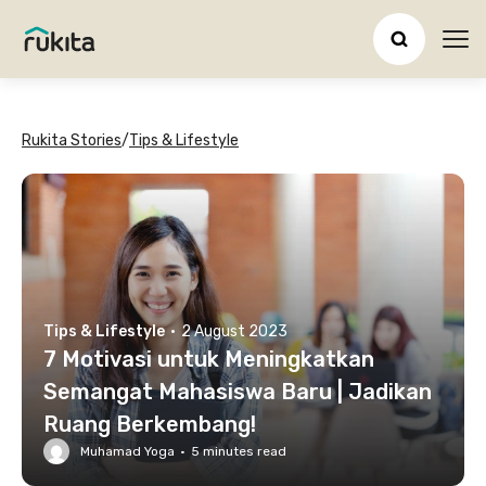
Ope
Rukita Stories
/
Tips & Lifestyle
Tips & Lifestyle
·
2 August 2023
7 Motivasi untuk Meningkatkan
Semangat Mahasiswa Baru | Jadikan
Ruang Berkembang!
Muhamad Yoga
·
5
minutes read