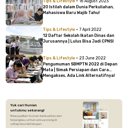
·
Tips & Lifestyle
16 August 2023
20 Istilah dalam Dunia Perkuliahan,
Mahasiswa Baru Wajib Tahu!
·
Tips & Lifestyle
7 April 2022
12 Daftar Sekolah Ikatan Dinas dan
Jurusannya | Lulus Bisa Jadi CPNS!
·
Tips & Lifestyle
23 June 2022
Pengumuman SBMPTN 2022 di Depan
Mata | Simak Persiapan dan Cara
Mengakses, Ada Link Alternatifnya!
Yuk cari Hunian
untukmu sekarang!
Mewujudkan hunian berkualitas dan
terjangkau untuk semua orang di
setiap fase kehidupan.