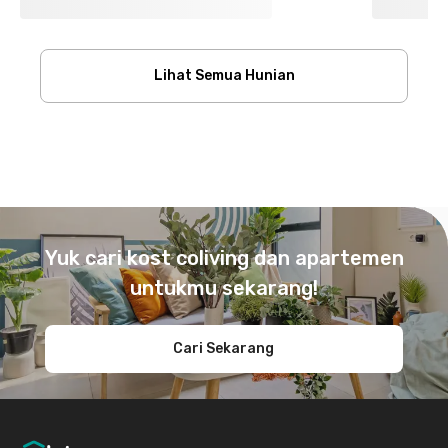
Lihat Semua Hunian
Footer
Yuk cari kost coliving dan apartemen
untukmu sekarang!
Cari Sekarang