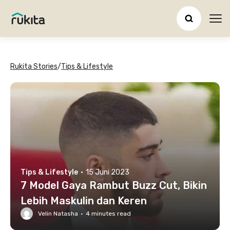
Ope
Rukita Stories
/
Tips & Lifestyle
Tips & Lifestyle
·
15 Juni 2023
7 Model Gaya Rambut Buzz Cut, Bikin
Lebih Maskulin dan Keren
Velin Natasha
·
4
minutes read