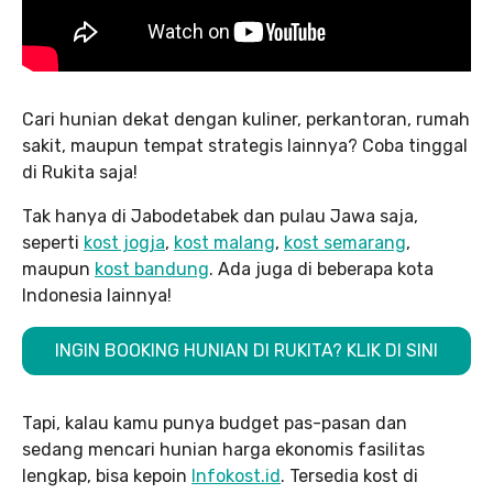
Cari hunian dekat dengan kuliner, perkantoran, rumah
sakit, maupun tempat strategis lainnya? Coba tinggal
di Rukita saja!
Tak hanya di Jabodetabek dan pulau Jawa saja,
seperti
kost jogja
,
kost malang
,
kost semarang
,
maupun
kost bandung
. Ada juga di beberapa kota
Indonesia lainnya!
INGIN BOOKING HUNIAN DI RUKITA? KLIK DI SINI
Tapi, kalau kamu punya budget pas-pasan dan
sedang mencari hunian harga ekonomis fasilitas
lengkap, bisa kepoin
Infokost.id
. Tersedia kost di