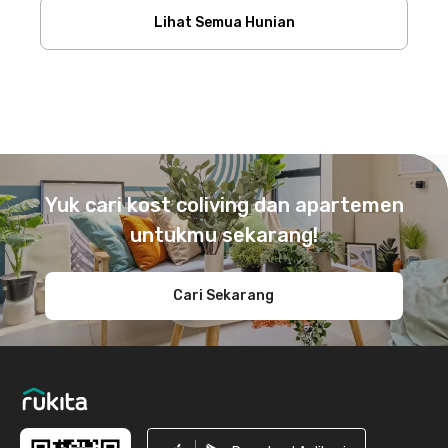
Lihat Semua Hunian
Footer
Yuk cari kost coliving dan apartemen
untukmu sekarang!
Cari Sekarang