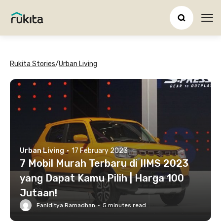
Ope
Rukita Stories
/
Urban Living
Urban Living
·
17 February 2023
7 Mobil Murah Terbaru di IIMS 2023
yang Dapat Kamu Pilih | Harga 100
Jutaan!
Faniditya Ramadhan
·
5
minutes read