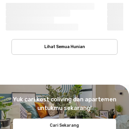
Lihat Semua Hunian
Footer
Yuk cari kost coliving dan apartemen
untukmu sekarang!
Cari Sekarang