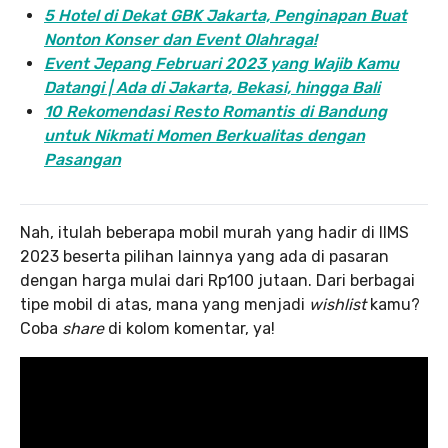
5 Hotel di Dekat GBK Jakarta, Penginapan Buat
Nonton Konser dan Event Olahraga!
Event Jepang Februari 2023 yang Wajib Kamu
Datangi | Ada di Jakarta, Bekasi, hingga Bali
10 Rekomendasi Resto Romantis di Bandung
untuk Nikmati Momen Berkualitas dengan
Pasangan
Nah, itulah beberapa mobil murah yang hadir di IIMS
2023 beserta pilihan lainnya yang ada di pasaran
dengan harga mulai dari Rp100 jutaan. Dari berbagai
tipe mobil di atas, mana yang menjadi
wishlist
kamu?
Coba
share
di kolom komentar, ya!