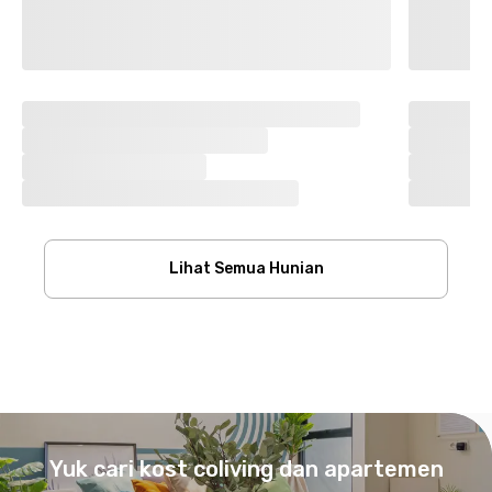
Lihat Semua Hunian
Footer
Yuk cari kost coliving dan apartemen