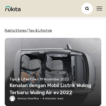
Ope
Rukita Stories
/
Tips & Lifestyle
Tips & Lifestyle
·
19 November 2023
Kenalan dengan Mobil Listrik Wuling
Terbaru: Wuling Air ev 2022
Annisa Sharfina
·
4
minutes read