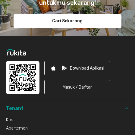
untukmu sekarang!
Cari Sekarang
Download Aplikasi
Masuk / Daftar
Tenant
Kost
Apartemen