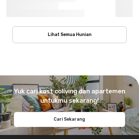
Lihat Semua Hunian
Footer
Yuk cari kost coliving dan apartemen
untukmu sekarang!
Cari Sekarang