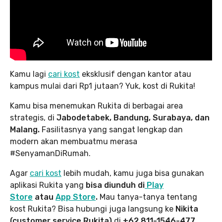
Kamu lagi
cari kost
eksklusif dengan kantor atau
kampus mulai dari Rp1 jutaan? Yuk, kost di Rukita!
Kamu bisa menemukan Rukita di berbagai area
strategis, di
Jabodetabek, Bandung, Surabaya, dan
Malang.
Fasilitasnya yang sangat lengkap dan
modern akan membuatmu merasa
#SenyamanDiRumah.
Agar
cari kost
lebih mudah, kamu juga bisa gunakan
aplikasi Rukita yang
bisa diunduh di
Play
Store
atau
App Store
.
Mau tanya-tanya tentang
kost Rukita? Bisa hubungi juga langsung ke
Nikita
(customer service Rukita)
di
+62 811-1546-477