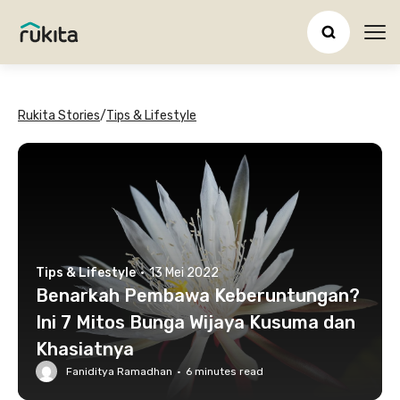
Ope
Rukita Stories
/
Tips & Lifestyle
Tips & Lifestyle
·
13 Mei 2022
Benarkah Pembawa Keberuntungan?
Ini 7 Mitos Bunga Wijaya Kusuma dan
Khasiatnya
Faniditya Ramadhan
·
6
minutes read