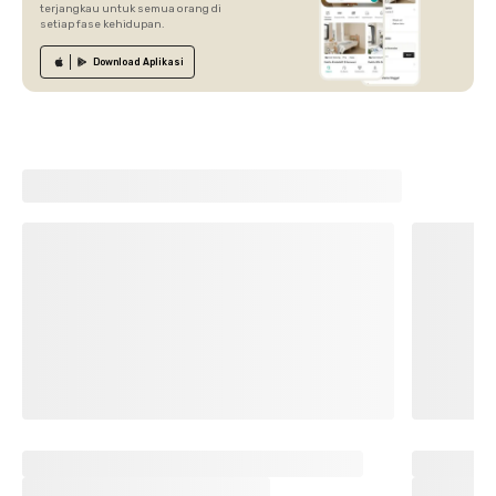
terjangkau untuk semua orang di
setiap fase kehidupan.
Download
Aplikasi