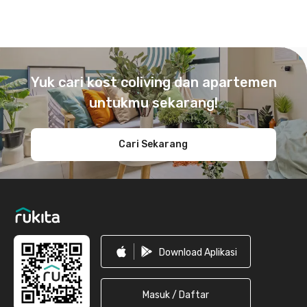
Footer
Yuk cari kost coliving dan apartemen
untukmu sekarang!
Cari Sekarang
Download Aplikasi
Masuk / Daftar