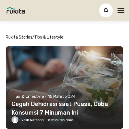
Ope
Rukita Stories
/
Tips & Lifestyle
Tips & Lifestyle
·
15 Maret 2024
Cegah Dehidrasi saat Puasa, Coba
Konsumsi 7 Minuman Ini
Velin Natasha
·
8
minutes read