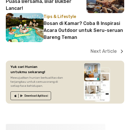
Puasa Bersama, Biar Bukber
Lancar!
Tips & Lifestyle
Bosan di Kamar? Coba 8 Inspirasi
Acara Outdoor untuk Seru-seruan
Bareng Teman
Next Article
Yuk cari Hunian
untukmu sekarang!
Mewujudkan hunian berkualitas dan
terjangkau untuk semua orang di
setiap fase kehidupan.
Download
Aplikasi