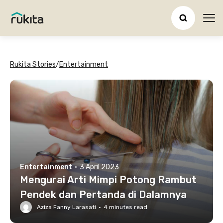
Ope
Rukita Stories
/
Entertainment
Entertainment
·
3 April 2023
Mengurai Arti Mimpi Potong Rambut
Pendek dan Pertanda di Dalamnya
Aziza Fanny Larasati
·
4
minutes read