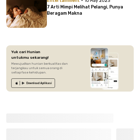
·
Entertainment
10 May 2023
7 Arti Mimpi Melihat Pelangi, Punya
Beragam Makna
Yuk cari Hunian
untukmu sekarang!
Mewujudkan hunian berkualitas dan
terjangkau untuk semua orang di
setiap fase kehidupan.
Download
Aplikasi