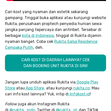
Cari kost yang nyaman dan estetik sekarang
gampang. Tinggal buka aplikasi atau kunjungi website
Rukita, perusahaan proptech penyedia hunian sewa
jangka panjang tepercaya dan antiribet. Tersebar di
berbagai
kota di Indonesia
, tinggal di Rukita dijamin
nyaman banget. Coba cek
Rukita Salsa Residence
Cempaka Putih
, deh.
CARI KOST DI DAERAH LAINNYA? CEK
DAN BOOKING UNIT RUKITA DI SINI!
Jangan lupa unduh aplikasi Rukita via
Google Play
Store
atau
App Store,
atau kunjungi
rukita.co
. Mau
cari info kost lainnya? Yuk, intip d
i Infokost.id
!
Follow
juga akun Instagram Rukita
di
@rukita_indo
, Twitter di
@rukita_id
, dan TikTok