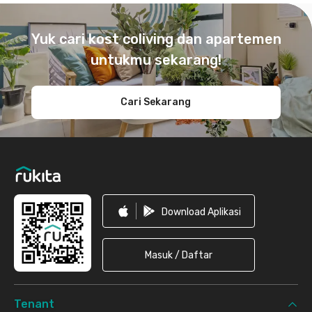
Footer
Yuk cari kost coliving dan apartemen
untukmu sekarang!
Cari Sekarang
Download Aplikasi
Masuk / Daftar
Tenant