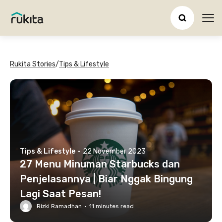
Ope
Rukita Stories
/
Tips & Lifestyle
Tips & Lifestyle
·
22 November 2023
27 Menu Minuman Starbucks dan
Penjelasannya | Biar Nggak Bingung
Lagi Saat Pesan!
Rizki Ramadhan
·
11
minutes read