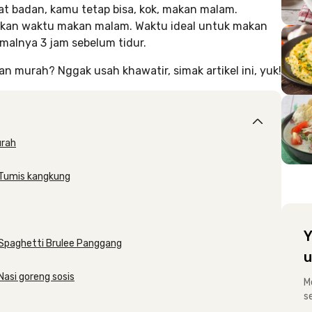
 badan, kamu tetap bisa, kok, makan malam.
ikan waktu makan malam. Waktu ideal untuk makan
imalnya 3 jam sebelum tidur.
murah? Nggak usah khawatir, simak artikel ini, yuk!
urah
 Tumis kangkung
Y
Spaghetti Brulee Panggang
u
asi goreng sosis
M
s