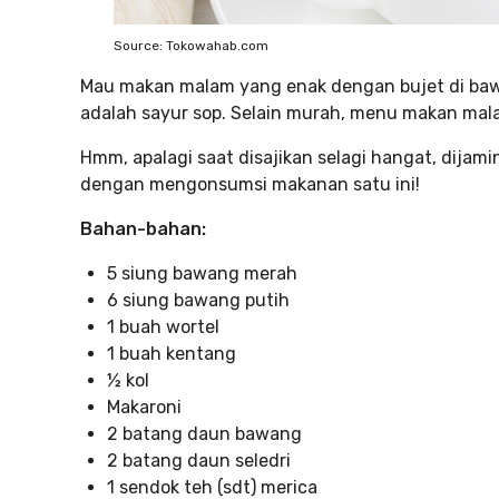
Source: Tokowahab.com
Mau makan malam yang enak dengan bujet di bawa
adalah sayur sop. Selain murah, menu makan malam
Hmm, apalagi saat disajikan selagi hangat, dijamin
dengan mengonsumsi makanan satu ini!
Bahan-bahan:
5 siung bawang merah
6 siung bawang putih
1 buah wortel
1 buah kentang
½ kol
Makaroni
2 batang daun bawang
2 batang daun seledri
1 sendok teh (sdt) merica