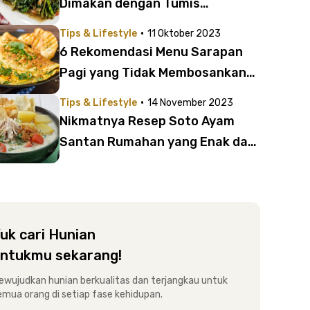
Dimakan dengan Tumis
Kangkung | Enak, Sehat, dan
·
Tips & Lifestyle
11 Oktober 2023
Bergizi
6 Rekomendasi Menu Sarapan
Pagi yang Tidak Membosankan
dan Mudah Dibuat
·
Tips & Lifestyle
14 November 2023
Nikmatnya Resep Soto Ayam
Santan Rumahan yang Enak dan
Mudah Dibuat Ini, Cek, yuk!
uk cari Hunian
ntukmu sekarang!
ewujudkan hunian berkualitas dan terjangkau untuk
emua orang di setiap fase kehidupan.