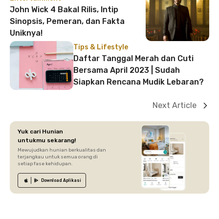
John Wick 4 Bakal Rilis, Intip
Sinopsis, Pemeran, dan Fakta
Uniknya!
Tips & Lifestyle
Daftar Tanggal Merah dan Cuti
Bersama April 2023 | Sudah
Siapkan Rencana Mudik Lebaran?
Next Article
Yuk cari Hunian
untukmu sekarang!
Mewujudkan hunian berkualitas dan
terjangkau untuk semua orang di
setiap fase kehidupan.
Download
Aplikasi