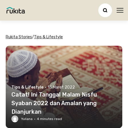
Ope
Rukita Stories
/
Tips & Lifestyle
Tips & Lifestyle
·
15 Maret 2022
Catat! Ini Tanggal Malam Nisfu
Syaban 2022 dan Amalan yang
Dianjurkan
Yuliana
·
4
minutes read