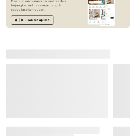
Mewujudkan hunian berkualitas dan
terjangkau untuk semua orang di
setiap fase kehidupan.
Download
Aplikasi