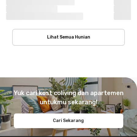
Lihat Semua Hunian
Footer
Yuk cari kost coliving dan apartemen
untukmu sekarang!
Cari Sekarang