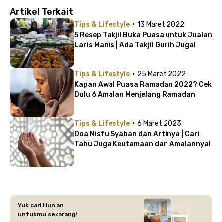
Artikel Terkait
·
Tips & Lifestyle
13 Maret 2022
5 Resep Takjil Buka Puasa untuk Jualan
Laris Manis | Ada Takjil Gurih Juga!
·
Tips & Lifestyle
25 Maret 2022
Kapan Awal Puasa Ramadan 2022? Cek
Dulu 6 Amalan Menjelang Ramadan
·
Tips & Lifestyle
6 Maret 2023
Doa Nisfu Syaban dan Artinya | Cari
Tahu Juga Keutamaan dan Amalannya!
Yuk cari Hunian
untukmu sekarang!