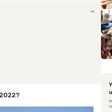
Y
u
 2022?
M
s