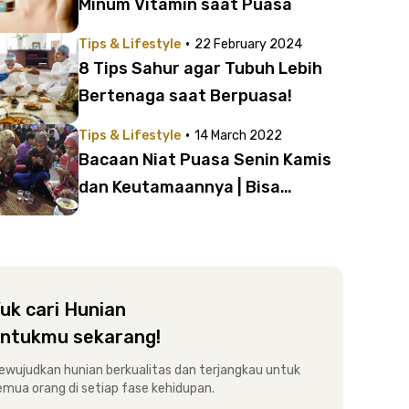
Minum Vitamin saat Puasa
·
Tips & Lifestyle
22 February 2024
8 Tips Sahur agar Tubuh Lebih
Bertenaga saat Berpuasa!
·
Tips & Lifestyle
14 March 2022
Bacaan Niat Puasa Senin Kamis
dan Keutamaannya | Bisa
Digabung Puasa Qadha
Ramadan?
uk cari Hunian
ntukmu sekarang!
ewujudkan hunian berkualitas dan terjangkau untuk
emua orang di setiap fase kehidupan.