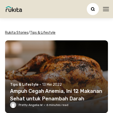
Ope
Rukita Stories
/
Tips & Lifestyle
Tips & Lifestyle
·
13 Mei 2022
Ampuh Cegah Anemia, Ini 12 Makanan
Sehat untuk Penambah Darah
Pretty Angelia W
·
6
minutes read