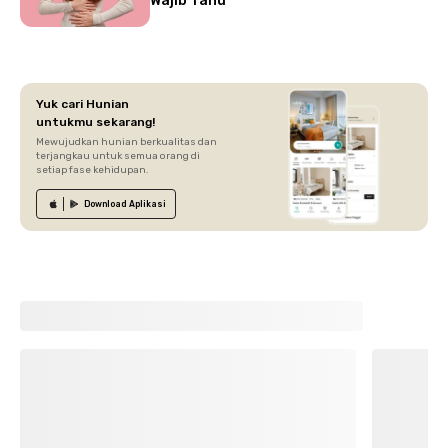
Wajib Tahu
Yuk cari Hunian
untukmu sekarang!
Mewujudkan hunian berkualitas dan
terjangkau untuk semua orang di
setiap fase kehidupan.
Download
Aplikasi