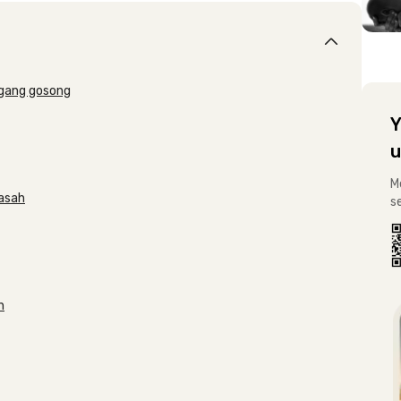
ggang gosong
Y
u
M
basah
s
n