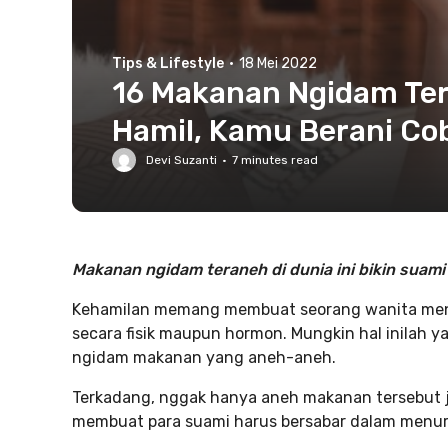
Tips & Lifestyle
·
18 Mei 2022
16 Makanan Ngidam Ter
Hamil, Kamu Berani Co
Devi Suzanti
·
7
minutes read
Makanan ngidam teraneh di dunia ini bikin suami
Kehamilan memang membuat seorang wanita meng
secara fisik maupun hormon. Mungkin hal inilah 
ngidam makanan yang aneh-aneh.
Terkadang, nggak hanya aneh makanan tersebut juga
membuat para suami harus bersabar dalam menur