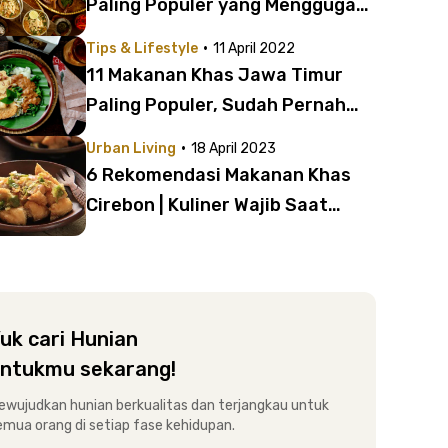
Paling Populer yang Menggugah
selera!
·
Tips & Lifestyle
11 April 2022
11 Makanan Khas Jawa Timur
Paling Populer, Sudah Pernah
Kamu Coba?
·
Urban Living
18 April 2023
6 Rekomendasi Makanan Khas
Cirebon | Kuliner Wajib Saat
Melintasi Jalur Pantura
uk cari Hunian
ntukmu sekarang!
ewujudkan hunian berkualitas dan terjangkau untuk
emua orang di setiap fase kehidupan.