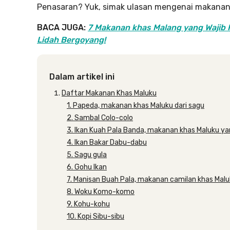
Penasaran? Yuk, simak ulasan mengenai makanan k
BACA JUGA:
7 Makanan khas Malang yang Wajib K
Lidah Bergoyang!
Dalam artikel ini
Daftar Makanan Khas Maluku
1. Papeda, makanan khas Maluku dari sagu
2. Sambal Colo-colo
3. Ikan Kuah Pala Banda, makanan khas Maluku y
4. Ikan Bakar Dabu-dabu
5. Sagu gula
6. Gohu Ikan
7. Manisan Buah Pala, makanan camilan khas Mal
8. Woku Komo-komo
9. Kohu-kohu
10. Kopi Sibu-sibu