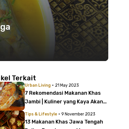
gga
ikel Terkait
·
Urban Living
21 May 2023
7 Rekomendasi Makanan Khas
Jambi | Kuliner yang Kaya Akan
Rasa dan Aroma
·
Tips & Lifestyle
9 November 2023
13 Makanan Khas Jawa Tengah