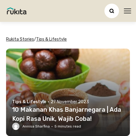
Ope
Rukita Stories
/
Tips & Lifestyle
Tips & Lifestyle
·
27 November 2023
10 Makanan Khas Banjarnegara | Ada
Kopi Rasa Unik, Wajib Coba!
Annisa Sharfina
·
5
minutes read