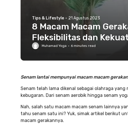
Tips & Lifestyle
·
21 Agustus 2023
8 Macam Macam Gerakan
Fleksibilitas dan Keku
Muhamad Yoga
·
6
minutes read
Senam lantai mempunyai macam macam gerakan
Senam telah lama dikenal sebagai olahraga yan
kebugaran. Dari senam aerobik hingga senam yoga
Nah, salah satu macam macam senam lainnya yan
tahu senam satu ini? Yuk, simak artikel berikut
macam gerakannya.