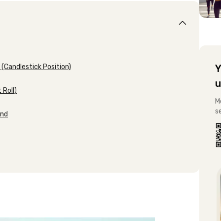
 (Candlestick Position)
Y
u
 Roll)
M
s
and