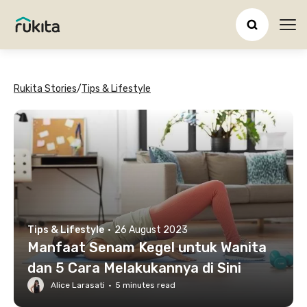
Ope
Rukita Stories
/
Tips & Lifestyle
Tips & Lifestyle
·
26 August 2023
Manfaat Senam Kegel untuk Wanita
dan 5 Cara Melakukannya di Sini
Alice Larasati
·
5
minutes read