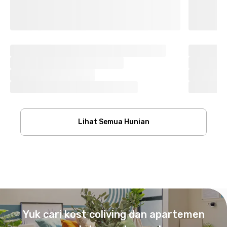
Lihat Semua Hunian
Footer
Yuk cari kost coliving dan apartemen