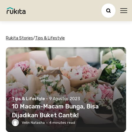
Ope
Rukita Stories
/
Tips & Lifestyle
Tips & Lifestyle
·
9 Agustus 2023
10 Macam-Macam Bunga, Bisa
Dijadikan Buket Cantik!
Velin Natasha
·
4
minutes read