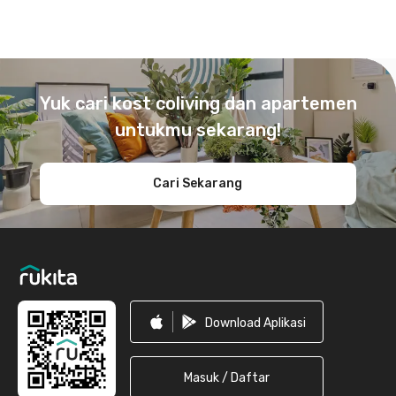
Footer
Yuk cari kost coliving dan apartemen
untukmu sekarang!
Cari Sekarang
Download Aplikasi
Masuk / Daftar