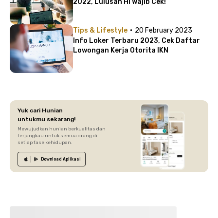
2022, Lulusan HI Wajib Cek!
·
Tips & Lifestyle
20 February 2023
Info Loker Terbaru 2023, Cek Daftar
Lowongan Kerja Otorita IKN
Yuk cari Hunian
untukmu sekarang!
Mewujudkan hunian berkualitas dan
terjangkau untuk semua orang di
setiap fase kehidupan.
Download
Aplikasi