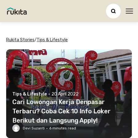
Ope
Rukita Stories
/
Tips & Lifestyle
Tips & Lifestyle
·
20 April 2022
Cari Lowongan Kerja Denpasar
Terbaru? Coba Cek 10 Info Loker
Berikut dan Langsung Apply!
Devi Suzanti
·
6
minutes read