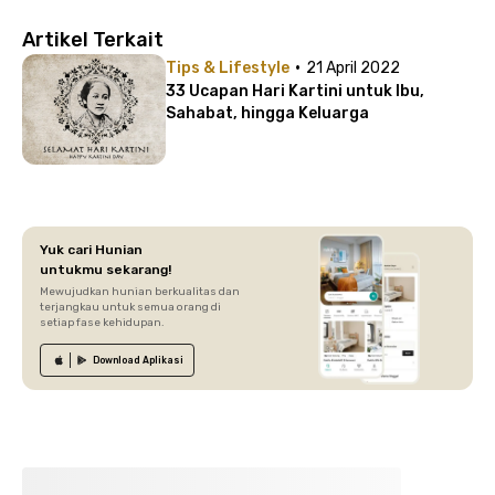
Artikel Terkait
·
Tips & Lifestyle
21 April 2022
33 Ucapan Hari Kartini untuk Ibu,
Sahabat, hingga Keluarga
Yuk cari Hunian
untukmu sekarang!
Mewujudkan hunian berkualitas dan
terjangkau untuk semua orang di
setiap fase kehidupan.
Download
Aplikasi