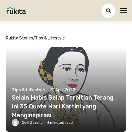
Ope
Rukita Stories
/
Tips & Lifestyle
Tips & Lifestyle
·
20 April 2022
Selain Habis Gelap Terbitlah Terang,
Ini 35 Quote Hari Kartini yang
Menginspirasi
Devi Suzanti
·
6
minutes read