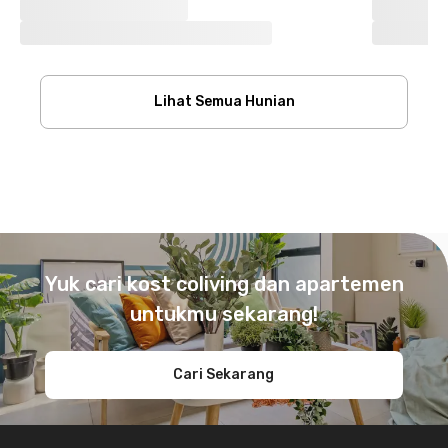
Lihat Semua Hunian
Footer
Yuk cari kost coliving dan apartemen
untukmu sekarang!
Cari Sekarang