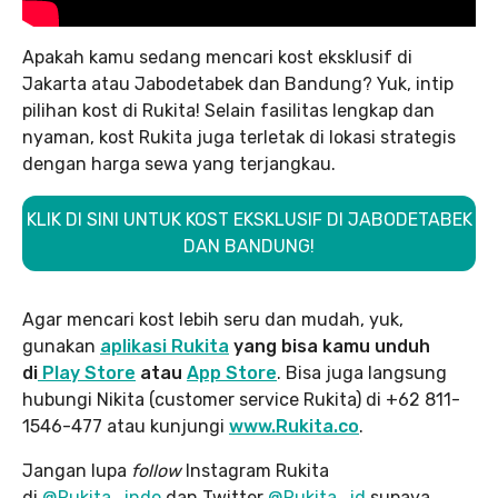
Apakah kamu sedang mencari kost eksklusif di
Jakarta atau Jabodetabek dan Bandung? Yuk, intip
pilihan kost di Rukita! Selain fasilitas lengkap dan
nyaman, kost Rukita juga terletak di lokasi strategis
dengan harga sewa yang terjangkau.
KLIK DI SINI UNTUK KOST EKSKLUSIF DI JABODETABEK
DAN BANDUNG!
Agar mencari kost lebih seru dan mudah, yuk,
gunakan
aplikasi Rukita
yang bisa kamu unduh
di
Play Store
atau
App Store
. Bisa juga langsung
hubungi Nikita (customer service Rukita) di +62 811-
1546-477 atau kunjungi
www.Rukita.co
.
Jangan lupa
follow
Instagram Rukita
di
@Rukita_indo
dan Twitter
@Rukita_id
supaya