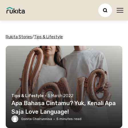
Ope
Rukita Stories
/
Tips & Lifestyle
Tips & Lifestyle
·
5 March 2022
Apa Bahasa Cintamu? Yuk, Kenali Apa
Saja Love Language!
Qonita Chairunnisa
·
5
minutes read