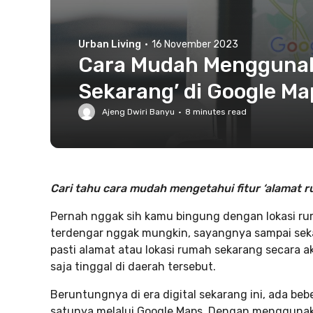
Urban Living
·
16 November 2023
Cara Mudah Menggunak
Sekarang’ di Google Ma
Ajeng Dwiri Banyu
·
8
minutes read
Cari tahu cara mudah mengetahui fitur ‘alamat r
Pernah nggak sih kamu bingung dengan lokasi r
terdengar nggak mungkin, sayangnya sampai sek
pasti alamat atau lokasi rumah sekarang secara ak
saja tinggal di daerah tersebut.
Beruntungnya di era digital sekarang ini, ada be
satunya melalui Google Maps. Dengan menggunaka