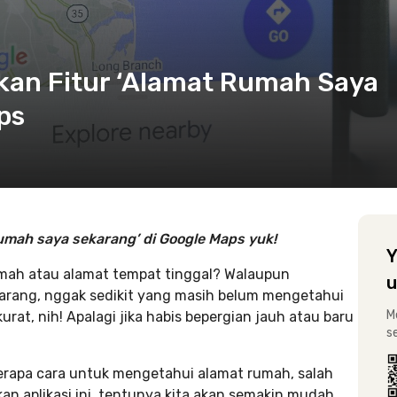
an Fitur ‘Alamat Rumah Saya
ps
umah saya sekarang’ di Google Maps yuk!
Y
umah atau alamat tempat tinggal? Walaupun
u
arang, nggak sedikit yang masih belum mengetahui
M
urat, nih! Apalagi jika habis bepergian jauh atau baru
s
berapa cara untuk mengetahui alamat rumah, salah
n aplikasi ini, tentunya kita akan semakin mudah