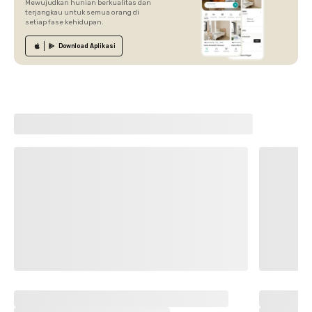
Mewujudkan hunian berkualitas dan
terjangkau untuk semua orang di
setiap fase kehidupan.
Download
Aplikasi