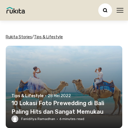
Ope
Rukita Stories
/
Tips & Lifestyle
Tips & Lifestyle
·
28 Mei 2022
10 Lokasi Foto Prewedding di Bali
Paling Hits dan Sangat Memukau
Faniditya Ramadhan
·
6
minutes read