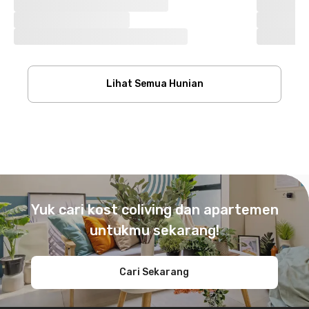
Lihat Semua Hunian
Footer
Yuk cari kost coliving dan apartemen
untukmu sekarang!
Cari Sekarang