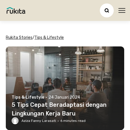
Ope
Rukita Stories
/
Tips & Lifestyle
Tips & Lifestyle
·
24 Januari 2024
5 Tips Cepat Beradaptasi dengan
Lingkungan Kerja Baru
Aziza Fanny Larasati
·
6
minutes read