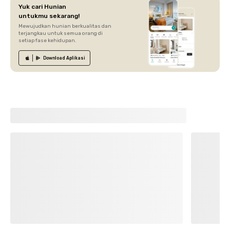
Yuk cari Hunian
untukmu sekarang!
Mewujudkan hunian berkualitas dan
terjangkau untuk semua orang di
setiap fase kehidupan.
Download
Aplikasi