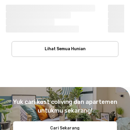
Lihat Semua Hunian
Footer
Yuk cari kost coliving dan apartemen
untukmu sekarang!
Cari Sekarang