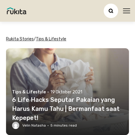
Ope
Rukita Stories
/
Tips & Lifestyle
Tips & Lifestyle
·
19 Oktober 2021
6 Life Hacks Seputar Pakaian yang
Harus Kamu Tahu | Bermanfaat saat
Kepepet!
Velin Natasha
·
5
minutes read