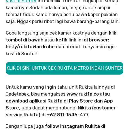
Kost di Sunter
ini memiliki furnitur lengkap di setiap
kamarnya. Sudah ada lemari, meja, kursi, sampai
tempat tidur. Kamu hanya perlu bawa koper pakaian
saja. Nggak perlu ribet lagi bawa barang-barang lain.
Coba langsung saja cek kamar kostnya dengan
klik
tombol di bawah
atau
ketik link ini di browser:
bit.ly/rukitaWardrobe
dan nikmati kenyaman nge-
kost di Sunter!
KLIK DI SINI UNTUK CEK RUKITA METRO INDAH SUNTER
Untuk kamu yang ingin tahu unit Rukita lainnya di
Jadetabek, bisa mengakses
www.rukita.c
o atau
download aplikasi Rukita di Play Store dan App
Store
, juga dapat menghubungi
Nikita (customer
service Rukita) di +62 811-1546-477
.
Jangan lupa juga
follow Instagram Rukita di