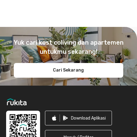
Footer
Yuk cari kost coliving dan apartemen
untukmu sekarang!
Cari Sekarang
Download Aplikasi