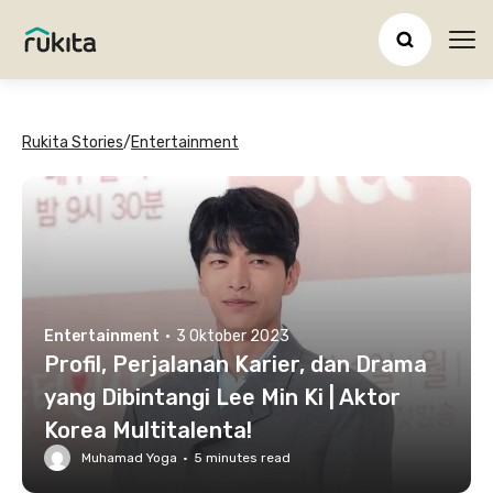
Ope
Rukita Stories
/
Entertainment
Entertainment
·
3 Oktober 2023
Profil, Perjalanan Karier, dan Drama
yang Dibintangi Lee Min Ki | Aktor
Korea Multitalenta!
Muhamad Yoga
·
5
minutes read