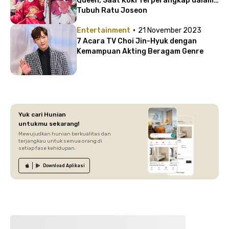
Queen, Saat Koki Terperangkap dalam
Tubuh Ratu Joseon
·
Entertainment
21 November 2023
7 Acara TV Choi Jin-Hyuk dengan
Kemampuan Akting Beragam Genre
Yuk cari Hunian
untukmu sekarang!
Mewujudkan hunian berkualitas dan
terjangkau untuk semua orang di
setiap fase kehidupan.
Download
Aplikasi