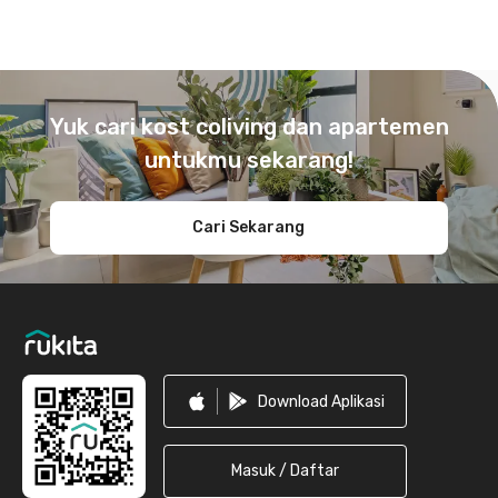
Footer
Yuk cari kost coliving dan apartemen
untukmu sekarang!
Cari Sekarang
Download Aplikasi
Masuk / Daftar