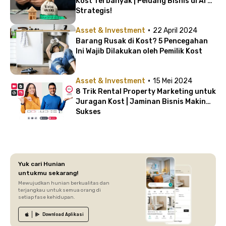
Kost Terbanyak | Peluang Bisnis di Area
Strategis!
·
Asset & Investment
22 April 2024
Barang Rusak di Kost? 5 Pencegahan
Ini Wajib Dilakukan oleh Pemilik Kost
·
Asset & Investment
15 Mei 2024
8 Trik Rental Property Marketing untuk
Juragan Kost | Jaminan Bisnis Makin
Sukses
Yuk cari Hunian
untukmu sekarang!
Mewujudkan hunian berkualitas dan
terjangkau untuk semua orang di
setiap fase kehidupan.
Download
Aplikasi