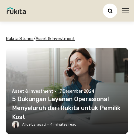
Ope
Rukita Stories
/
Asset & Investment
Asset & Investment
·
17 Desember 2024
5 Dukungan Layanan Operasional
Menyeluruh dari Rukita untuk Pemilik
Kost
Alice Larasati
·
4
minutes read