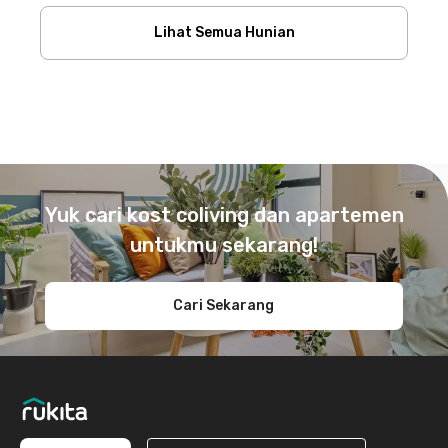
Lihat Semua Hunian
Footer
Yuk cari kost coliving dan apartemen
untukmu sekarang!
Cari Sekarang