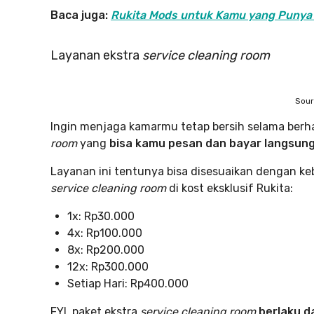
Baca juga:
Rukita Mods untuk Kamu yang Punya
Layanan ekstra
service cleaning room
Sour
Ingin menjaga kamarmu tetap bersih selama berha
room
yang
bisa kamu pesan dan bayar langsung 
Layanan ini tentunya bisa disesuaikan dengan k
service cleaning room
di kost eksklusif Rukita:
1x: Rp30.000
4x: Rp100.000
8x: Rp200.000
12x: Rp300.000
Setiap Hari: Rp400.000
FYI, paket ekstra
service cleaning room
berlaku d