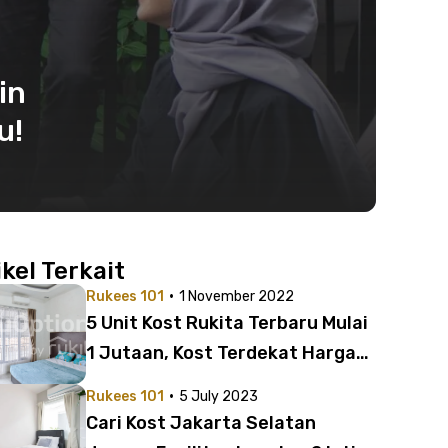
in
u!
ikel Terkait
·
Rukees 101
1 November 2022
5 Unit Kost Rukita Terbaru Mulai
1 Jutaan, Kost Terdekat Harga
Murah Fasilitas Mewah
·
Rukees 101
5 July 2023
Cari Kost Jakarta Selatan