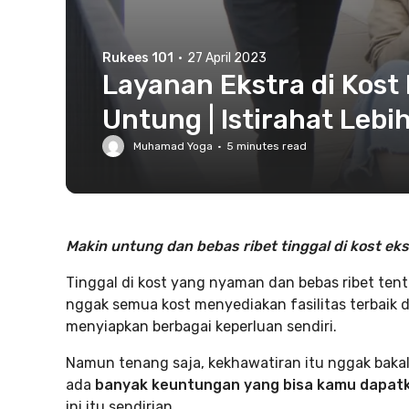
Rukees 101
·
27 April 2023
Layanan Ekstra di Kost 
Untung | Istirahat Lebih
Muhamad Yoga
·
5
minutes read
Makin untung dan bebas ribet tinggal di kost eks
Tinggal di kost yang nyaman dan bebas ribet ten
nggak semua kost menyediakan fasilitas terbai
menyiapkan berbagai keperluan sendiri.
Namun tenang saja, kekhawatiran itu nggak bakal t
ada
banyak keuntungan yang bisa kamu dapatk
ini itu sendirian.