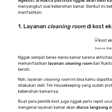
Ngekost di Rukita pastinya nggak akan bikin k
menyangkut soal kebersihan kamar. Berikut ini be
manfaatkan:
1. Layanan
cleaning room
di kost ek
Source: Ruk
Nggak sempat beres-beres kamar karena aktivitas
memanfaatkan
layanan
cleaning room
dari Ruki
bersih.
Nah, layanan
cleaning room
ini bisa kamu dapatk
dilakukan oleh Tim Housekeeping yang sudah profe
kebersihan kamarnya.
Buat para pemilik kost juga nggak perlu repot urus
mengenai layanan kamar akan
diurus langsung ol