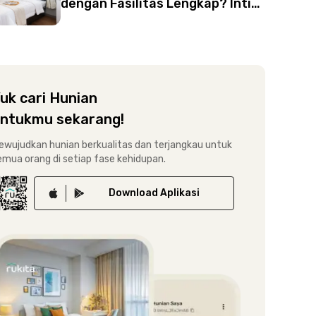
dengan Fasilitas Lengkap? Intip
12 Rekomendasinya di Sini
uk cari Hunian
ntukmu sekarang!
ewujudkan hunian berkualitas dan terjangkau untuk
emua orang di setiap fase kehidupan.
Download
Aplikasi