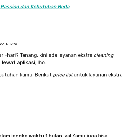
 Passion dan Kebutuhan Beda
ce: Rukita
ri-hari? Tenang, kini ada layanan ekstra
cleaning
lewat aplikasi
, lho.
ebutuhan kamu. Berikut
price list
untuk layanan ekstra
alam jangka waktu 1 bulan
, ya! Kamu juga bisa