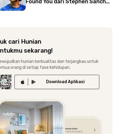
Found You dari Stephen Sanchez
| Kisah Cinta Curhatan
Penyanyinya
uk cari Hunian
ntukmu sekarang!
ewujudkan hunian berkualitas dan terjangkau untuk
emua orang di setiap fase kehidupan.
Download
Aplikasi