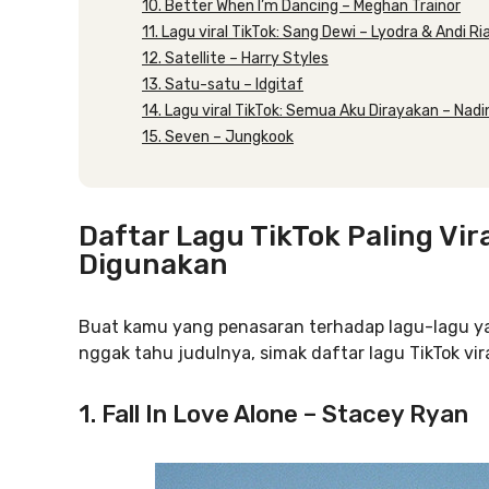
10. Better When I’m Dancing – Meghan Trainor
11. Lagu viral TikTok: Sang Dewi – Lyodra & Andi R
12. Satellite – Harry Styles
13. Satu-satu – Idgitaf
14. Lagu viral TikTok: Semua Aku Dirayakan – Nad
15. Seven – Jungkook
Daftar Lagu TikTok Paling Vir
Digunakan
Buat kamu yang penasaran terhadap lagu-lagu yang 
nggak tahu judulnya, simak daftar lagu TikTok viral
1. Fall In Love Alone – Stacey Ryan