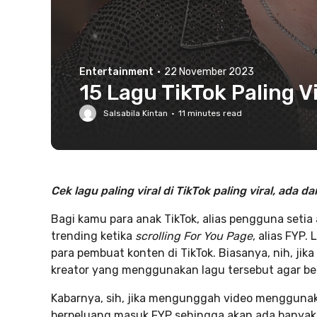
Entertainment
·
22 November 2023
15 Lagu TikTok Paling Vi
Salsabila Kintan
·
11
minutes read
Cek lagu paling viral di TikTok paling viral, ada d
Bagi kamu para anak TikTok, alias pengguna setia 
trending ketika
scrolling For You Page
, alias FYP
para pembuat konten di TikTok. Biasanya, nih, jik
kreator yang menggunakan lagu tersebut agar be
Kabarnya, sih, jika mengunggah video menggunaka
berpeluang masuk FYP sehingga akan ada banyak