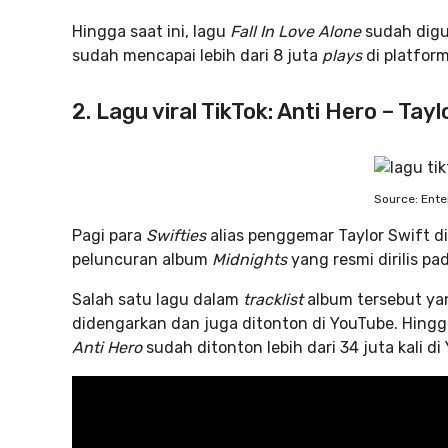
Hingga saat ini, lagu
Fall In Love Alone
sudah digu
sudah mencapai lebih dari 8 juta
plays
di platform
2. Lagu viral TikTok: Anti Hero – Tayl
Source: Ent
Pagi para
Swifties
alias penggemar Taylor Swift d
peluncuran album
Midnights
yang resmi dirilis pa
Salah satu lagu dalam
tracklist
album tersebut ya
didengarkan dan juga ditonton di YouTube. Hingga
Anti Hero
sudah ditonton lebih dari 34 juta kali di