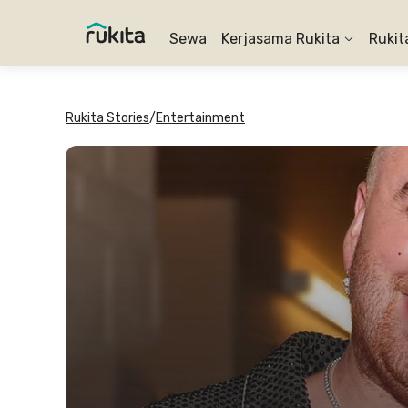
Sewa
Kerjasama Rukita
Rukit
Rukita Stories
/
Entertainment