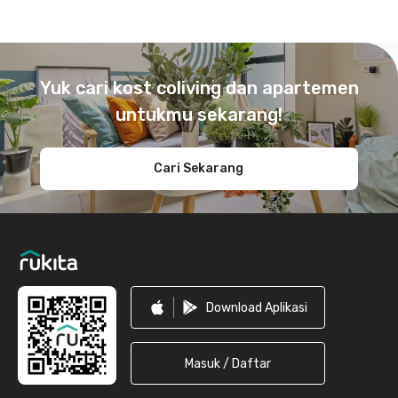
Footer
Yuk cari kost coliving dan apartemen
untukmu sekarang!
Cari Sekarang
Download Aplikasi
Masuk / Daftar