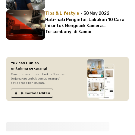
·
Tips & Lifestyle
30 May 2022
Hati-hati Pengintai, Lakukan 10 Cara
Ini untuk Mengecek Kamera
Tersembunyi di Kamar
Yuk cari Hunian
untukmu sekarang!
Mewujudkan hunian berkualitas dan
terjangkau untuk semua orang di
setiap fase kehidupan.
Download
Aplikasi