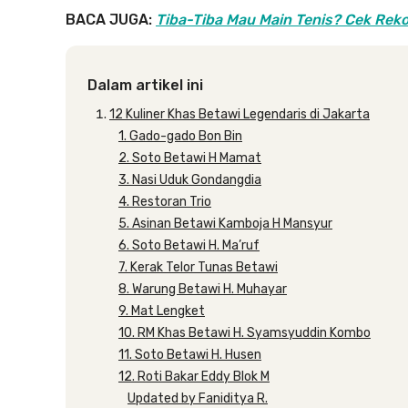
BACA JUGA:
Tiba-Tiba Mau Main Tenis? Cek Reko
Dalam artikel ini
12 Kuliner Khas Betawi Legendaris di Jakarta
1. Gado-gado Bon Bin
2. Soto Betawi H Mamat
3. Nasi Uduk Gondangdia
4. Restoran Trio
5. Asinan Betawi Kamboja H Mansyur
6. Soto Betawi H. Ma’ruf
7. Kerak Telor Tunas Betawi
8. Warung Betawi H. Muhayar
9. Mat Lengket
10. RM Khas Betawi H. Syamsyuddin Kombo
11. Soto Betawi H. Husen
12. Roti Bakar Eddy Blok M
Updated by Faniditya R.