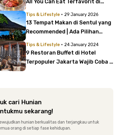
All You Can Eat Terfavorit di
Tangerang | Harga di Bawah
·
Tips & Lifestyle
29 January 2026
Rp200 Ribu!
13 Tempat Makan di Sentul yang
Recommended | Ada Pilihan
Hunian Terbaik untuk Kamu!
·
Tips & Lifestyle
24 January 2024
9 Restoran Buffet di Hotel
Terpopuler Jakarta Wajib Coba |
Ada Menu Lokal hingga Western
uk cari Hunian
ntukmu sekarang!
ewujudkan hunian berkualitas dan terjangkau untuk
emua orang di setiap fase kehidupan.