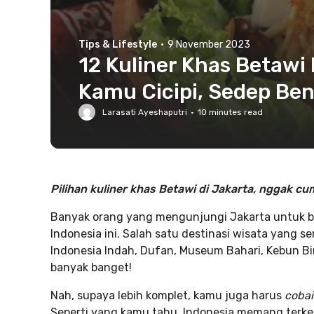
Tips & Lifestyle
·
9 November 2023
12 Kuliner Khas Betawi
Kamu Cicipi, Sedep Ben
Larasati Ayeshaputri
·
10
minutes read
Pilihan kuliner khas Betawi di Jakarta, nggak cuma
Banyak orang yang mengunjungi Jakarta untuk beke
Indonesia ini. Salah satu destinasi wisata yang s
Indonesia Indah, Dufan, Museum Bahari, Kebun 
banyak banget!
Nah, supaya lebih komplet, kamu juga harus
coba
Seperti yang kamu tahu, Indonesia memang terke