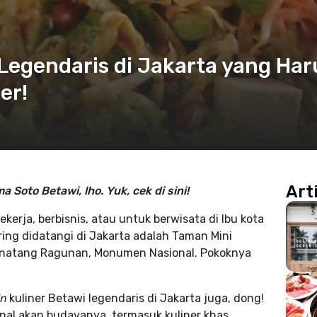
 Legendaris di Jakarta yang Har
er!
Art
 Soto Betawi, lho. Yuk, cek di sini!
rja, berbisnis, atau untuk berwisata di Ibu kota
ering didatangi di Jakarta adalah Taman Mini
Binatang Ragunan, Monumen Nasional. Pokoknya
in
kuliner Betawi legendaris di Jakarta juga, dong!
nal akan budayanya, termasuk kuliner khas