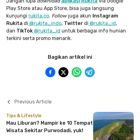
Jangan lupa
download
aplikasi Rukita
via Google
Play Store atau App Store, bisa juga langsung
kunjungi
rukita.co
.
Follow
juga akun
Instagram
Rukita
di
@rukita_indo
,
Twitter
di
@rukita_id
,
dan
TikTok
@rukita_id
untuk berbagai info hunian
terkini serta promo menarik.
Bagikan artikel ini
Previous Article
Tips & Lifestyle
Mau Liburan? Mampir ke 10 Tempat
Wisata Sekitar Purwodadi, yuk!