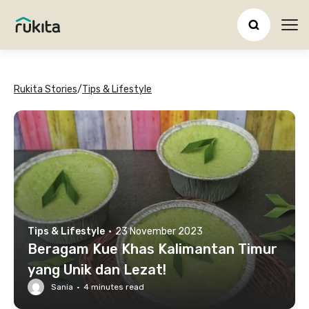
Ope
Rukita Stories
/
Tips & Lifestyle
Tips & Lifestyle
·
23 November 2023
Beragam Kue Khas Kalimantan Timur
yang Unik dan Lezat!
Sania
·
4
minutes read