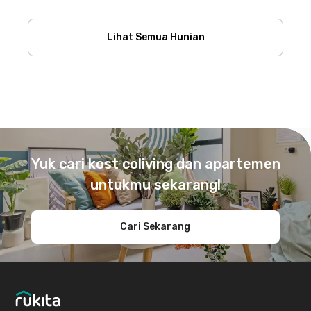
Lihat Semua Hunian
Footer
Yuk cari kost coliving dan apartemen
untukmu sekarang!
Cari Sekarang