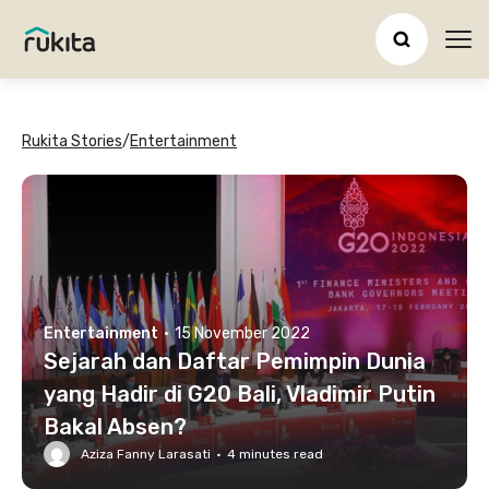
Ope
Rukita Stories
/
Entertainment
Entertainment
·
15 November 2022
Sejarah dan Daftar Pemimpin Dunia
yang Hadir di G20 Bali, Vladimir Putin
Bakal Absen?
Aziza Fanny Larasati
·
4
minutes read