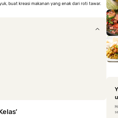
uk, buat kreasi makanan yang enak dari roti tawar.
Y
u
M
Kelas’
s