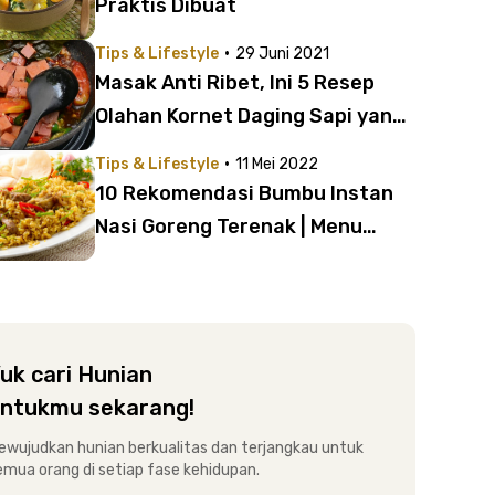
Praktis Dibuat
·
Tips & Lifestyle
29 Juni 2021
Masak Anti Ribet, Ini 5 Resep
Olahan Kornet Daging Sapi yang
Pas untuk Anak Kost
·
Tips & Lifestyle
11 Mei 2022
10 Rekomendasi Bumbu Instan
Nasi Goreng Terenak | Menu
Praktis Anak Kost Selezat
Restoran!
uk cari Hunian
ntukmu sekarang!
ewujudkan hunian berkualitas dan terjangkau untuk
emua orang di setiap fase kehidupan.