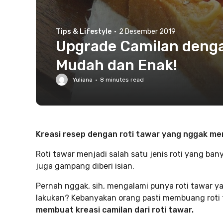
Tips & Lifestyle
·
2 Desember 2019
Upgrade Camilan dengan
Mudah dan Enak!
Yuliana
·
8
minutes read
Kreasi resep dengan roti tawar yang nggak m
Roti tawar menjadi salah satu jenis roti yang bany
juga gampang diberi isian.
Pernah nggak, sih, mengalami punya roti tawar 
lakukan? Kebanyakan orang pasti membuang roti t
membuat kreasi camilan dari roti tawar.