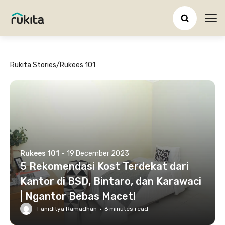
Ope
Rukita Stories
/
Rukees 101
Rukees 101
·
19 December 2023
5 Rekomendasi Kost Terdekat dari
Kantor di BSD, Bintaro, dan Karawaci
| Ngantor Bebas Macet!
Faniditya Ramadhan
·
6
minutes read