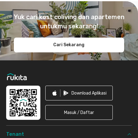
Footer
Yuk cari kost coliving dan apartemen
untukmu sekarang!
Cari Sekarang
Download Aplikasi
Masuk / Daftar
Tenant