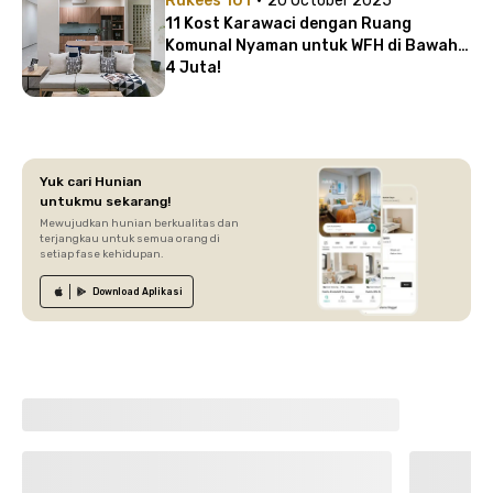
Rukees 101
20 October 2025
11 Kost Karawaci dengan Ruang
Komunal Nyaman untuk WFH di Bawah
4 Juta!
Yuk cari Hunian
untukmu sekarang!
Mewujudkan hunian berkualitas dan
terjangkau untuk semua orang di
setiap fase kehidupan.
Download
Aplikasi