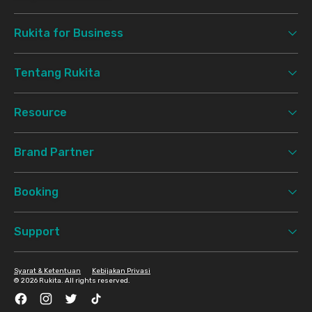
Rukita for Business
Tentang Rukita
Resource
Brand Partner
Booking
Support
Syarat & Ketentuan
Kebijakan Privasi
©
2026 Rukita. All rights reserved.
Facebook
Instagram
Twitter
TikTok