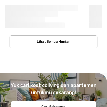
Lihat Semua Hunian
Footer
Yuk cari kost coliving dan apartemen
untukmu sekarang!
Cari Sekarang