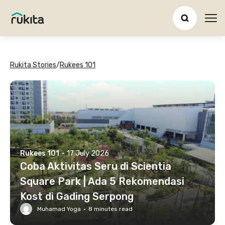
Ope
Rukita Stories
/
Rukees 101
Rukees 101
·
17 July 2026
Coba Aktivitas Seru di Scientia
Square Park | Ada 5 Rekomendasi
Kost di Gading Serpong
Muhamad Yoga
·
8
minutes read