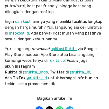
dengan kebutuhan kamu. Mulai dari kost khusus
putra/putri, kost pet friendly, hingga kost yang
dilengkapi dengan rooftop.
Ingin
cari kost
lainnya yang memiliki fasilitas lengkap
dengan harga murah? Yuk, langsung aja cek unitnya
di
infokost.id
. Ada banyak kost murah yang pastinya
sesuai dengan kebutuhanmu!
Yuk, langsung
download
aplikasi Rukita
via Google
Play Store maupun App Store atau bisa langsung
kunjungi websitenya di
rukita.co
!
Follow
juga
akun
Instagram
Rukita
di
@rukita_indo
,
Twitter
di
@rukita_id
,
dan
TikTok
@rukita_id
untuk berbagai info hunian
terkini serta promo menarik.
Bagikan artikel ini