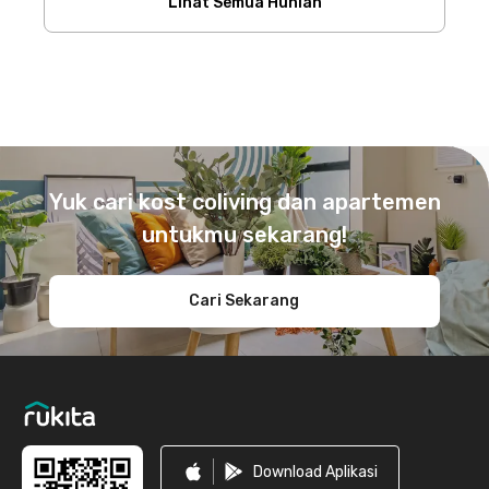
Lihat Semua Hunian
Footer
Yuk cari kost coliving dan apartemen
untukmu sekarang!
Cari Sekarang
Download Aplikasi