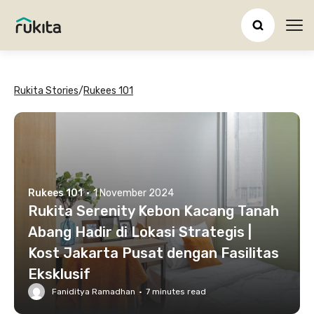
Ope
Rukita Stories
/
Rukees 101
Rukees 101
·
1 November 2024
Rukita Serenity Kebon Kacang Tanah
Abang Hadir di Lokasi Strategis |
Kost Jakarta Pusat dengan Fasilitas
Eksklusif
Faniditya Ramadhan
·
7
minutes read