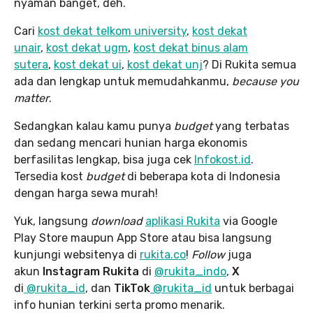
nyaman banget, deh.
Cari
kost dekat telkom university
,
kost dekat
unair
,
kost dekat ugm
,
kost dekat binus alam
sutera
,
kost dekat ui
,
kost dekat unj
? Di Rukita semua
ada dan lengkap untuk memudahkanmu,
because you
matter
.
Sedangkan kalau kamu punya
budget
yang terbatas
dan sedang mencari hunian harga ekonomis
berfasilitas lengkap, bisa juga cek
Infokost.id
.
Tersedia kost
budget
di beberapa kota di Indonesia
dengan harga sewa murah!
Yuk, langsung
download
aplikasi Rukita
via Google
Play Store maupun App Store atau bisa langsung
kunjungi websitenya di
rukita.co
!
Follow
juga
akun
Instagram Rukita
di
@rukita_indo
,
X
di
@rukita_id
, dan
TikTok
@rukita_id
untuk berbagai
info hunian terkini serta promo menarik.