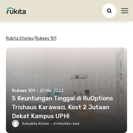
Ope
Rukita Stories
/
Rukees 101
Rukees 101
·
20 Mei 2022
5 Keuntungan Tinggal di RuOptions
Trishaus Karawaci, Kost 2 Jutaan
Dekat Kampus UPH!
Salsabila Kintan
·
6
minutes read