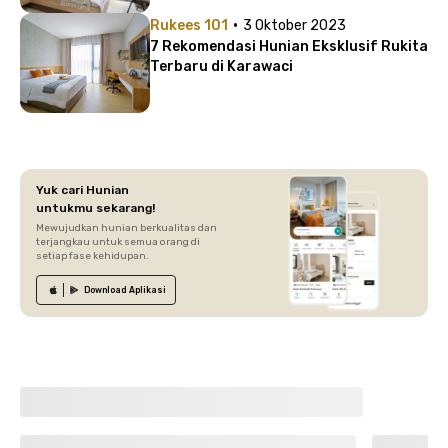
·
Rukees 101
3 Oktober 2023
7 Rekomendasi Hunian Eksklusif Rukita
Terbaru di Karawaci
Yuk cari Hunian
untukmu sekarang!
Mewujudkan hunian berkualitas dan
terjangkau untuk semua orang di
setiap fase kehidupan.
Download
Aplikasi