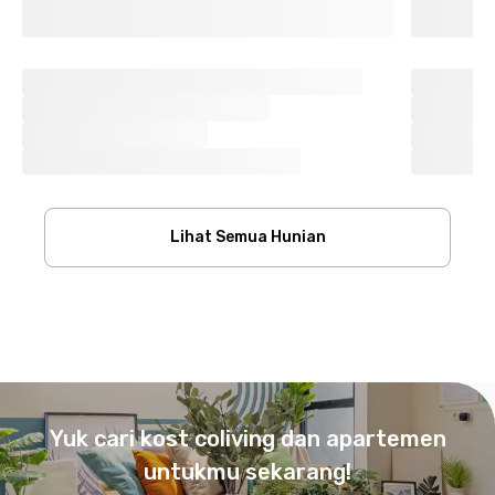
Lihat Semua Hunian
Footer
Yuk cari kost coliving dan apartemen
untukmu sekarang!