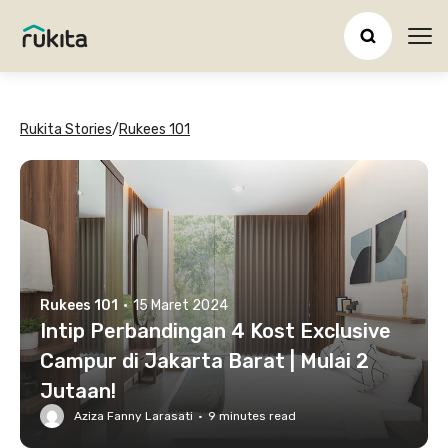
Ope
Rukita Stories
/
Rukees 101
Rukees 101
·
15 Maret 2024
Intip Perbandingan 4 Kost Exclusive
Campur di Jakarta Barat | Mulai 2
Jutaan!
Aziza Fanny Larasati
·
9
minutes read