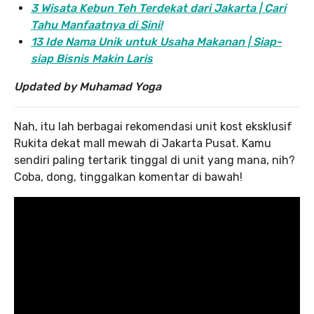
3 Wisata Kebun Teh Terdekat dari Jakarta | Cari
Tahu Manfaatnya di Sini!
13 Ide Nama Unik untuk Usaha Makanan | Siap-
siap Bisnis Makin Laris
Updated by Muhamad Yoga
Nah, itu lah berbagai rekomendasi unit kost eksklusif
Rukita dekat mall mewah di Jakarta Pusat. Kamu
sendiri paling tertarik tinggal di unit yang mana, nih?
Coba, dong, tinggalkan komentar di bawah!