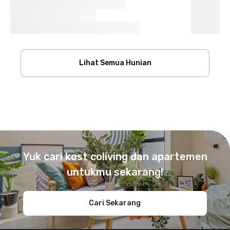
Lihat Semua Hunian
Footer
Yuk cari kost coliving dan apartemen
untukmu sekarang!
Cari Sekarang