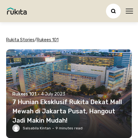
Ope
Rukita Stories
/
Rukees 101
Rukees 101
·
4 July 2023
7 Hunian Eksklusif Rukita Dekat Mall
Mewah di Jakarta Pusat, Hangout
Jadi Makin Mudah!
Salsabila Kintan
·
9
minutes read