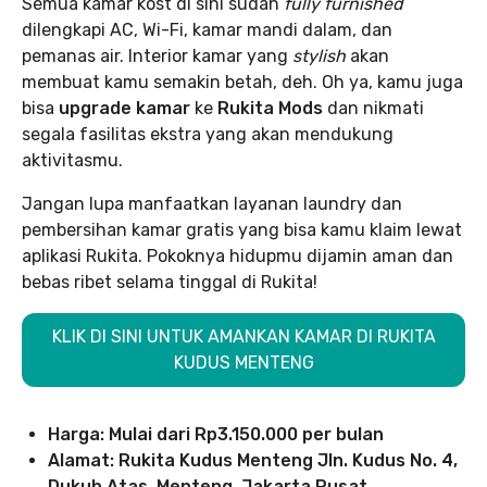
Semua kamar kost di sini sudah
fully furnished
dilengkapi AC, Wi-Fi, kamar mandi dalam, dan
pemanas air. Interior kamar yang
stylish
akan
membuat kamu semakin betah, deh. Oh ya, kamu juga
bisa
upgrade kamar
ke
Rukita Mods
dan nikmati
segala fasilitas ekstra yang akan mendukung
aktivitasmu.
Jangan lupa manfaatkan layanan laundry dan
pembersihan kamar gratis yang bisa kamu klaim lewat
aplikasi Rukita. Pokoknya hidupmu dijamin aman dan
bebas ribet selama tinggal di Rukita!
KLIK DI SINI UNTUK AMANKAN KAMAR DI RUKITA
KUDUS MENTENG
Harga: Mulai dari Rp3.150.000 per bulan
Alamat: Rukita Kudus Menteng Jln. Kudus No. 4,
Dukuh Atas, Menteng, Jakarta Pusat