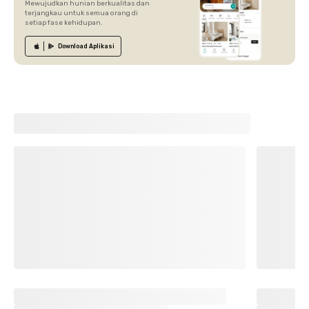
Mewujudkan hunian berkualitas dan
terjangkau untuk semua orang di
setiap fase kehidupan.
Download
Aplikasi