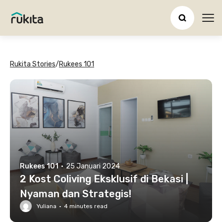
Ope
Rukita Stories
/
Rukees 101
Rukees 101
·
25 Januari 2024
2 Kost Coliving Eksklusif di Bekasi |
Nyaman dan Strategis!
Yuliana
·
4
minutes read