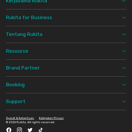
Kerjasama Rukita
Rukita for Business
Tentang Rukita
Resource
Brand Partner
Booking
Support
Syarat & Ketentuan
Kebijakan Privasi
©
2026 Rukita. All rights reserved.
Facebook
Instagram
Twitter
TikTok