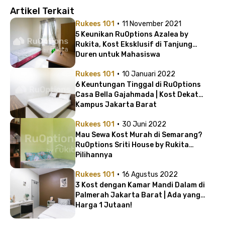
Artikel Terkait
·
Rukees 101
11 November 2021
5 Keunikan RuOptions Azalea by
Rukita, Kost Eksklusif di Tanjung
Duren untuk Mahasiswa
·
Rukees 101
10 Januari 2022
6 Keuntungan Tinggal di RuOptions
Casa Bella Gajahmada | Kost Dekat
Kampus Jakarta Barat
·
Rukees 101
30 Juni 2022
Mau Sewa Kost Murah di Semarang?
RuOptions Sriti House by Rukita
Pilihannya
·
Rukees 101
16 Agustus 2022
3 Kost dengan Kamar Mandi Dalam di
Palmerah Jakarta Barat | Ada yang
Harga 1 Jutaan!