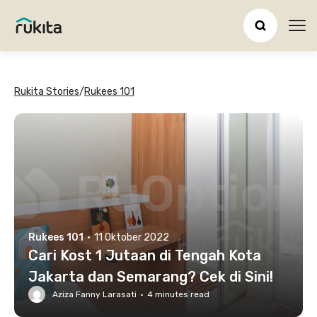
Ope
Rukita Stories
/
Rukees 101
Rukees 101
·
11 Oktober 2022
Cari Kost 1 Jutaan di Tengah Kota
Jakarta dan Semarang? Cek di Sini!
Aziza Fanny Larasati
·
4
minutes read