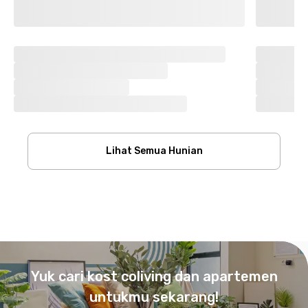
Lihat Semua Hunian
Footer
Yuk cari kost coliving dan apartemen
untukmu sekarang!