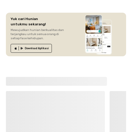
Yuk cari Hunian
untukmu sekarang!
Mewujudkan hunian berkualitas dan
terjangkau untuk semua orang di
setiap fase kehidupan.
Download
Aplikasi