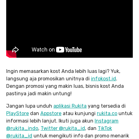
Ingin memasarkan kost Anda lebih luas lagi? Yuk,
langsung aja promosikan unitnya di
infokost.id
.
Dengan promosi yang makin luas, bisnis kost Anda
pastinya jadi makin untung!
Jangan lupa unduh
aplikasi Rukita
yang tersedia di
PlayStore
dan
Appstore
atau kunjungi
rukita.co
untuk
informasi lebih lanjut. Ikuti juga akun
Instagram
@rukita_indo
,
Twitter @rukita_id
, dan
TikTok
@rukita_id
untuk mengikuti info dan promo menarik