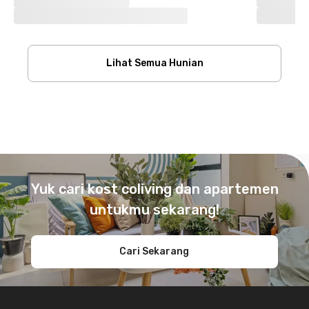
Lihat Semua Hunian
Footer
Yuk cari kost coliving dan apartemen
untukmu sekarang!
Cari Sekarang