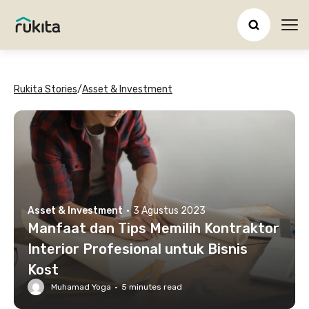
Ope
Rukita Stories
/
Asset & Investment
Asset & Investment
·
3 Agustus 2023
Manfaat dan Tips Memilih Kontraktor
Interior Profesional untuk Bisnis
Kost
Muhamad Yoga
·
5
minutes read