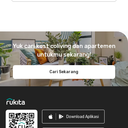
Footer
Yuk cari kost coliving dan apartemen
untukmu sekarang!
Cari Sekarang
Download Aplikasi