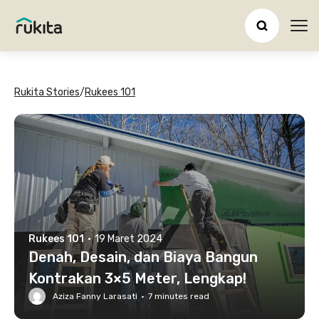
Ope
Rukita Stories
/
Rukees 101
Rukees 101
·
19 Maret 2024
Denah, Desain, dan Biaya Bangun
Kontrakan 3×5 Meter, Lengkap!
Aziza Fanny Larasati
·
7
minutes read