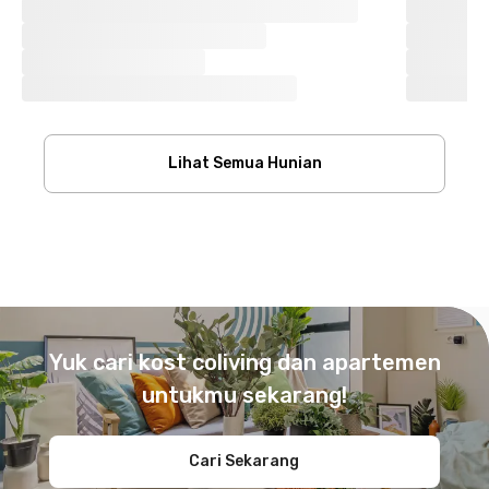
Lihat Semua Hunian
Footer
Yuk cari kost coliving dan apartemen
untukmu sekarang!
Cari Sekarang