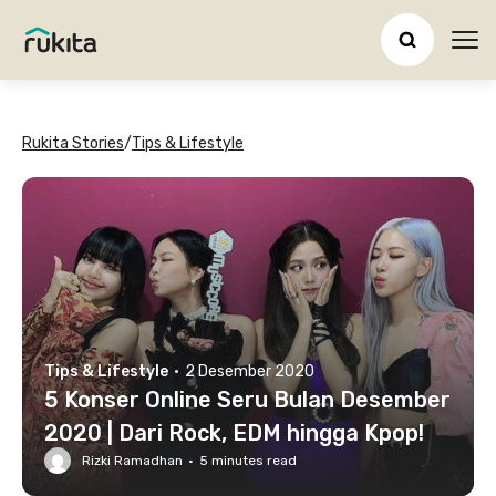
Ope
Rukita Stories
/
Tips & Lifestyle
Tips & Lifestyle
·
2 Desember 2020
5 Konser Online Seru Bulan Desember
2020 | Dari Rock, EDM hingga Kpop!
Rizki Ramadhan
·
5
minutes read