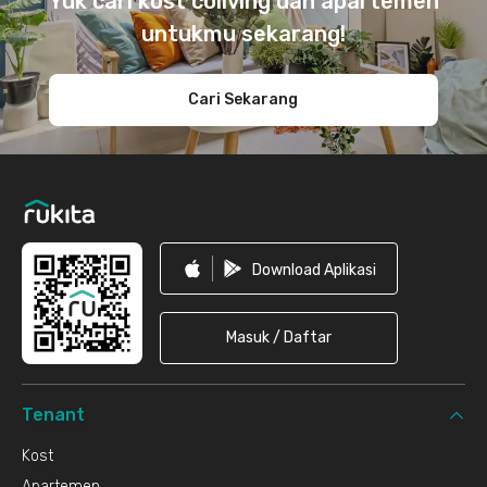
Yuk cari kost coliving dan apartemen
untukmu sekarang!
Cari Sekarang
Download Aplikasi
Masuk / Daftar
Tenant
Kost
Apartemen