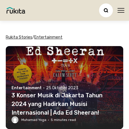
Ope
Rukita Stories
/
Entertainment
Entertainment
·
25 Oktober 2023
3 Konser Musik di Jakarta Tahun
2024 yang Hadirkan Musisi
Internasional | Ada Ed Sheeran!
Muhamad Yoga
·
5
minutes read