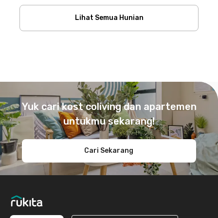
Lihat Semua Hunian
Footer
Yuk cari kost coliving dan apartemen
untukmu sekarang!
Cari Sekarang