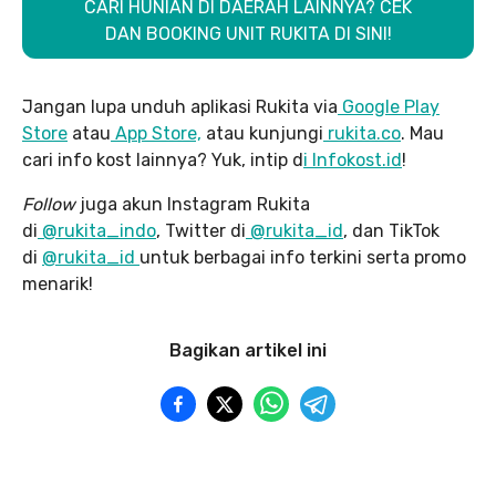
CARI HUNIAN DI DAERAH LAINNYA? CEK
DAN BOOKING UNIT RUKITA DI SINI!
Jangan lupa unduh aplikasi Rukita via
Google Play
Store
atau
App Store,
atau kunjungi
rukita.co
. Mau
cari info kost lainnya? Yuk, intip d
i Infokost.id
!
Follow
juga akun Instagram Rukita
di
@rukita_indo
, Twitter di
@rukita_id
, dan TikTok
di
@rukita_id
untuk berbagai info terkini serta promo
menarik!
Bagikan artikel ini