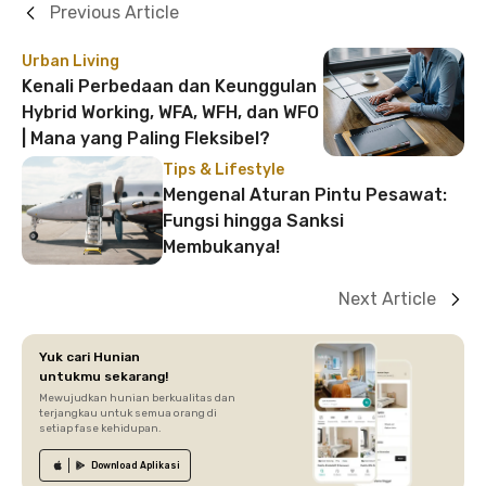
Previous Article
Urban Living
Kenali Perbedaan dan Keunggulan
Hybrid Working, WFA, WFH, dan WFO
| Mana yang Paling Fleksibel?
Tips & Lifestyle
Mengenal Aturan Pintu Pesawat:
Fungsi hingga Sanksi
Membukanya!
Next Article
Yuk cari Hunian
untukmu sekarang!
Mewujudkan hunian berkualitas dan
terjangkau untuk semua orang di
setiap fase kehidupan.
Download
Aplikasi