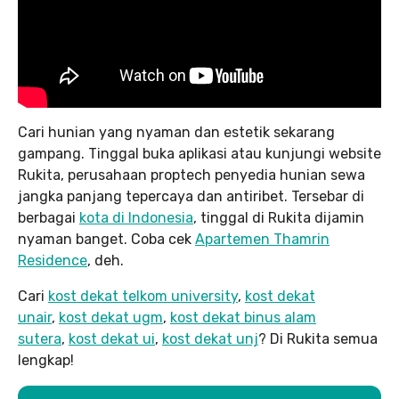
Cari hunian yang nyaman dan estetik sekarang
gampang. Tinggal buka aplikasi atau kunjungi website
Rukita, perusahaan proptech penyedia hunian sewa
jangka panjang tepercaya dan antiribet. Tersebar di
berbagai
kota di Indonesia
, tinggal di Rukita dijamin
nyaman banget. Coba cek
Apartemen Thamrin
Residence
, deh.
Cari
kost dekat telkom university
,
kost dekat
unair
,
kost dekat ugm
,
kost dekat binus alam
sutera
,
kost dekat ui
,
kost dekat unj
? Di Rukita semua
lengkap!