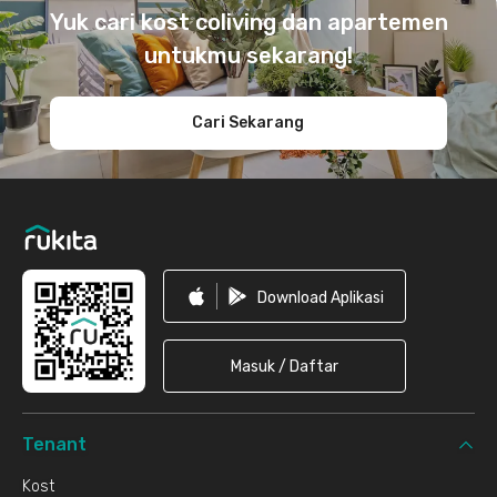
Yuk cari kost coliving dan apartemen
untukmu sekarang!
Cari Sekarang
Download Aplikasi
Masuk / Daftar
Tenant
Kost