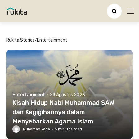
Ope
Rukita Stories
/
Entertainment
Entertainment
·
24 Agustus 2023
Kisah Hidup Nabi Muhammad SAW
dan Kegigihannya dalam
Menyebarkan Agama Islam
Muhamad Yoga
·
5
minutes read