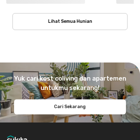
Lihat Semua Hunian
Footer
Yuk cari kost coliving dan apartemen
untukmu sekarang!
Cari Sekarang